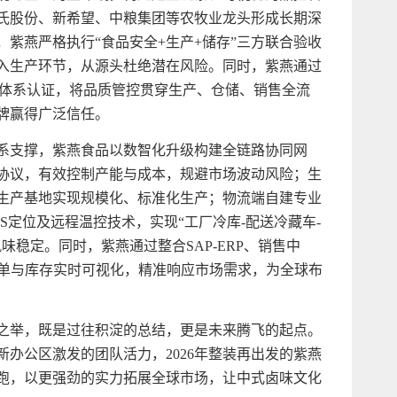
氏股份、新希望、中粮集团等农牧业龙头形成长期深
紫燕严格执行“食品安全+生产+储存”三方联合验收
入生产环节，从源头杜绝潜在风险。同时，紫燕通过
项食品安全体系认证，将品质管控贯穿生产、仓储、销售全流
牌赢得广泛信任。
系支撑，紫燕食品以数智化升级构建全链路协同网
协议，有效控制产能与成本，规避市场波动风险；生
生产基地实现规模化、标准化生产；物流端自建专业
S定位及远程温控技术，实现“工厂冷库-配送冷藏车-
稳定。同时，紫燕通过整合SAP-ERP、销售中
订单与库存实时可视化，精准响应市场需求，为全球布
之举，既是过往积淀的总结，更是未来腾飞的起点。
新办公区激发的团队活力，2026年整装再出发的紫燕
跑，以更强劲的实力拓展全球市场，让中式卤味文化