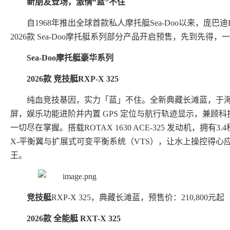
新朋友登场，激情“蓝”不住
自1968年推出全球首款私人摩托艇Sea-Doo以来，庞
2026款 Sea-Doo摩托艇系列部分产品开启预售，先到先得
Sea-Doo摩托艇豪华系列
2026款 竞技艇RXP-X 325
纯血竞技基因，实力「蓝」不住。全新典藏长滩蓝，于海天
屏，娱乐功能进阶并内置 GPS 定位与航行轨迹显示，兼顾
一切尽在掌握。搭载ROTAX 1630 ACE-325 发动机，拥有3
X-平衡翼与扩展式可变平衡系统（VTS），让水上操控得
王。
竞技艇
RXP-X 325，典藏长滩蓝，预售价：210,800元起
2026
款
全能艇
RXT-X 325