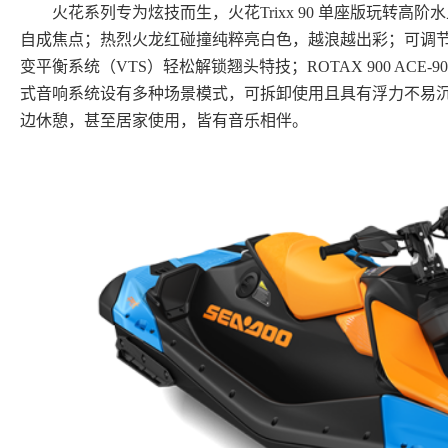
火花系列专为炫技而生，火花Trixx 90 单座版玩转
自成焦点；热烈火龙红碰撞纯粹亮白色，越浪越出彩；可调
变平衡系统（VTS）轻松解锁翘头特技；ROTAX 900 ACE
式音响系统设有多种场景模式，可拆卸使用且具有浮力不易
边休憩，甚至居家使用，皆有音乐相伴。