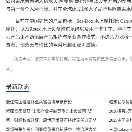
公司秉承着创始人约瑟夫·阿曼德·庞巴迪自1937年开启的
与第一台个人摩托艇，并在全球建立起8大子品牌矩阵覆盖水
目前在中国销售的产品包括：Sea-Doo 水上摩托艇; Can-A
摩托；以及Rotax 水上设备推进系统以及用于卡丁车、摩托车和
力产品正不断拓展产品矩阵与商业合作模式，不遗余力地将
费者，创造无与伦比的驾乘乐趣和澎湃激情。
免责声明：该文章系本站转载，旨在为读者提供更多信息资讯。
考。
最新动态
浙江常山推进林业共富县域示范建设
锚定长期价
紫燕食品斩获“出海产业卓越竞争力上市公司”奖
2026招募3万
第一财经权威认证！康恒环境获可持续责任典范奖
2025中国
双重殊荣加冕！利亚德董事会斩获中上协治理大奖
三星Galaxy 