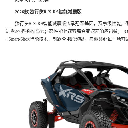
限量预售，仅5台
2026款 独行侠R X RS智能减震版
独行侠R X RS智能减震版传承冠军基因，赛事级性能，硬
迸发240匹强悍马力；高性能七速双离合变速箱响应迅猛；FOX 3
+Smart-Shox智能技术，制霸全地形越野，与你共赴每一场夺