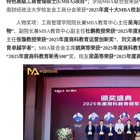
特色高级工商管理硕士(EMBA)项目”
；学院MBA联合会荣获
南财经政法大学校友会工商分会荣获
“2025年度十大MBA校
人物奖项：工商管理学院院长兼MBA教育中心主任
吴海
物”
、副院长兼MBA教育中心副主任
杜鹏教授荣获“2025年度
主任
张璇教授荣获“2025年度商科教育运营创新奖”
、
刘文通老
育卓越学者”
；MBA联合会主席
姚爽等荣获“2025年度商科
“2025年度商科教育新秀100”
奖、校友
梁菡等荣获“2025年