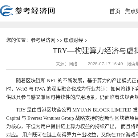
首页
焦点
您的位置：
参考经济网
>>
焦点财经
>
TRY—构建算力经济与虚
来源：网络
2025-07-17 16:49 
随着区块链和 NFT 的不断发展，基于算力的产出模式
时，Web3 与 RWA 的深度融合也成为行业共识：如何将线
供既具参与感又兼顾可持续性的应用场景，仍面临着法规合
TRY 是由香港区块链公司 MYUAN BLOCK LIMITED 发
Capital 与 Everest Ventures Group 战略支持的创新型
为核心，不但为用户提供链上算力权益的持续产出， 而且将每
对应。 用户既可在链上获得算力产出收益，又能在TRY游戏