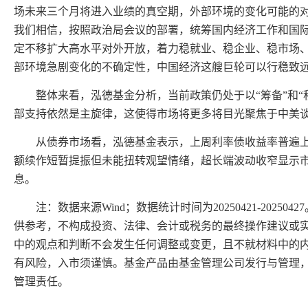
场未来三个月将进入业绩的真空期，外部环境的变化可能的
我们相信，按照政治局会议的部署，统筹国内经济工作和国
定不移扩大高水平对外开放，着力稳就业、稳企业、稳市场
部环境急剧变化的不确定性，中国经济这艘巨轮可以行稳致
整体来看，泓德基金分析，当前政策仍处于以“筹备”和“
部支持依然是主旋律，这使得市场将更多将目光聚焦于中美
从债券市场看，泓德基金表示，上周利率债收益率普遍上
额续作短暂提振但未能扭转观望情绪，超长端波动收窄显示
息。
注：数据来源Wind；数据统计时间为20250421-2025
供参考，不构成投资、法律、会计或税务的最终操作建议或
中的观点和判断不会发生任何调整或变更，且不就材料中的
有风险，入市须谨慎。基金产品由基金管理公司发行与管理
管理责任。