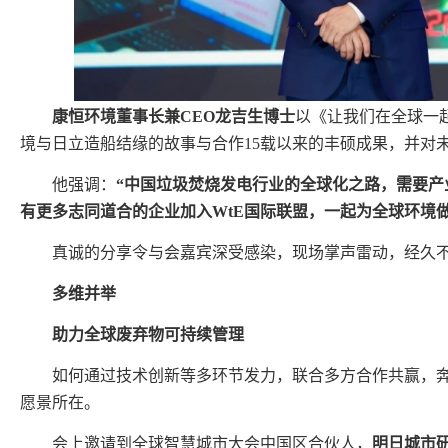
康恒环境董事长兼CEO龙吉生博士
以《让我们在全球一
境与日立造船结缘的故事与合作15载以来的丰硕成果，并对
他强调：
“中国垃圾焚烧发电行业的全球化之路，需要产
有更多志同道合的企业加入WtE国际联盟，一起为全球环境做
真诚的分享令与会嘉宾深受感染，现场掌声雷动，经久
多维并举
助力全球废弃物可持续管理
如何通过技术创新等多环节发力，联合多方合作共赢，
愿景所在。
会上邀请到全球智慧城市大会中国区合伙人，
明日城市